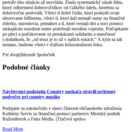
pretože túto situáciu už nezvláda. Žiada systematický zásah štátu,
ktorý odbremení dobrovoľníkov od ťažkého údelu, ktorému sa
dobrovoľne podvolili. Všetci tí dobrí ľudia, ktorí poskytli svoje
ubytovanie blížnemu, všetci tí, ktorí dali nemalé sumy na finančné
zbierky, starostovia, primátori a tí, ktorí venujú dni a noci pomoci
utekajúcim susedom nutne potrebujú morálnu vzpruhu. Potľapkanie
po pleci a poďakovanie za preukázanú solidaritu a statočnosť
s dodatkom, že „od teraz je to už v našich rukách.“ A kým sa tak
nestane, budeme všetci v ďalšom hrôzostrašnom šoku.
Pre dvojtýždenník Spoločník
Podobné články
Návštevníci podujatia Country opekača strávili príjemný
podvečer pri country muzike
Podujatie sa uskutočnilo v rámci činnosti občianskeho združenia
Kultúrny Servis za finančnej pomoci partnerov Mestský podnik
Ružomberok a Fatra Media. (Tlačová správa
Read More