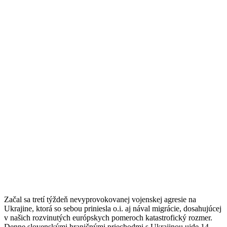
Začal sa tretí týždeň nevyprovokovanej vojenskej agresie na
Ukrajine, ktorá so sebou priniesla o.i. aj nával migrácie, dosahujúcej
v našich rozvinutých európskych pomeroch katastrofický rozmer.
Denne slovenskými hraničnými priechodmi s Ukrajinou ujde 14