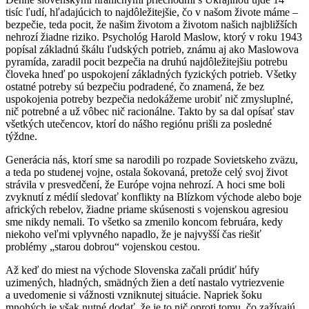
tisíc ľudí, hľadajúcich to najdôležitejšie, čo v našom živote máme –
bezpečie, teda pocit, že našim životom a životom našich najbližších
nehrozí žiadne riziko. Psychológ Harold Maslow, ktorý v roku 1943
popísal základnú škálu ľudských potrieb, známu aj ako Maslowova
pyramída, zaradil pocit bezpečia na druhú najdôležitejšiu potrebu
človeka hneď po uspokojení základných fyzických potrieb. Všetky
ostatné potreby sú bezpečiu podradené, čo znamená, že bez
uspokojenia potreby bezpečia nedokážeme urobiť nič zmysluplné,
nič potrebné a už vôbec nič racionálne. Takto by sa dal opísať stav
všetkých utečencov, ktorí do nášho regiónu prišli za posledné
týždne.
Generácia nás, ktorí sme sa narodili po rozpade Sovietskeho zväzu,
a teda po studenej vojne, ostala šokovaná, pretože celý svoj život
strávila v presvedčení, že Európe vojna nehrozí. A hoci sme boli
zvyknutí z médií sledovať konflikty na Blízkom východe alebo boje
afrických rebelov, žiadne priame skúsenosti s vojenskou agresiou
sme nikdy nemali. To všetko sa zmenilo koncom februára, kedy
niekoho veľmi vplyvného napadlo, že je najvyšší čas riešiť
problémy „starou dobrou“ vojenskou cestou.
Až keď do miest na východe Slovenska začali prúdiť húfy
uzimených, hladných, smädných žien a detí nastalo vytriezvenie
a uvedomenie si vážnosti vzniknutej situácie. Napriek šoku
mnohých je však nutné dodať, že je to nič oproti tomu, čo zažívajú