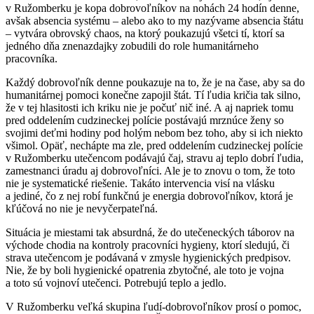
v Ružomberku je kopa dobrovoľníkov na nohách 24 hodín denne,
avšak absencia systému – alebo ako to my nazývame absencia štátu
– vytvára obrovský chaos, na ktorý poukazujú všetci tí, ktorí sa
jedného dňa znenazdajky zobudili do role humanitárneho
pracovníka.
Každý dobrovoľník denne poukazuje na to, že je na čase, aby sa do
humanitárnej pomoci konečne zapojil štát. Tí ľudia kričia tak silno,
že v tej hlasitosti ich kriku nie je počuť nič iné. A aj napriek tomu
pred oddelením cudzineckej polície postávajú mrznúce ženy so
svojimi deťmi hodiny pod holým nebom bez toho, aby si ich niekto
všimol. Opäť, nechápte ma zle, pred oddelením cudzineckej polície
v Ružomberku utečencom podávajú čaj, stravu aj teplo dobrí ľudia,
zamestnanci úradu aj dobrovoľníci. Ale je to znovu o tom, že toto
nie je systematické riešenie. Takáto intervencia visí na vlásku
a jediné, čo z nej robí funkčnú je energia dobrovoľníkov, ktorá je
kľúčová no nie je nevyčerpateľná.
Situácia je miestami tak absurdná, že do utečeneckých táborov na
východe chodia na kontroly pracovníci hygieny, ktorí sledujú, či
strava utečencom je podávaná v zmysle hygienických predpisov.
Nie, že by boli hygienické opatrenia zbytočné, ale toto je vojna
a toto sú vojnoví utečenci. Potrebujú teplo a jedlo.
V Ružomberku veľká skupina ľudí-dobrovoľníkov prosí o pomoc,