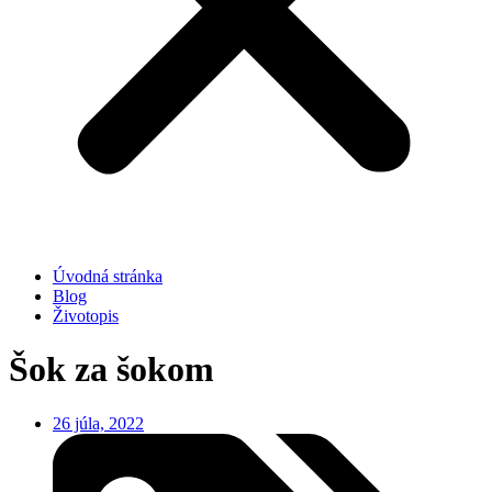
Úvodná stránka
Blog
Životopis
Šok za šokom
26 júla, 2022