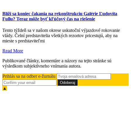
Blíži sa koniec čakania na rekonštrukciu Galérie Ľudovíta
Fullu? Teraz môže byť kľúčový čas na riešenie
Tento týždeň sa v našom okrese uskutoční výjazdové rokovanie
vlády. Čelní predstavitelia všetkých rezortov pricestujú, aby na
mieste s predstaviteľmi
Read More
Publikované články, komentáre a názory na tejto stránke sú
výsledkom subjektívneho vnímania autora.
Prihlás sa na odber e-žurnálu
▲