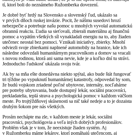
tí, ktorí boli do neznámeho Ružomberka dovezení.
Je dobré byť hrdý na Slovensko a slovenský ľud, ukázalo sa
v prvých dňoch ruskej invázie. Pocit, že nášmu susedovi hrozí
nebezpečie a potrebuje našu pomoc u mnohých vyvolal automatickú
obrannú reakciu. Ľudia sa sieťovali, zbierali materiálnu aj finančnú
pomoc a vypätím všetkých síl vynakladali energiu na to, aby žiaden
utečenec neostal bez pomoci. Vznikali iniciatívy, zbierky. Mnohí
odviezli svoje zbierkami naplnené automobily na hranice, kde ich
následne odovzdali humanitárnym pracovníkom a domov sa vracali
s novou rodinou, ktorá ani sama nevie, kde je a koľko dní tu strávi.
Jednoducho ľudskosť ukázala svoju tvár.
Ak by sa mňa ešte donedávna niekto spýtal, ako bude štát fungovať
tri týždne po vypuknutí humanitárnej katastrofy, odpovedal by som,
že budú vojskom zriadené poľné ubytovne, internáty, nocľahárne
pre potreby ubytovania, bude dostupný lekár, sociálni pracovníci,
prekladatelia, teplá strava a psychologická pomoc v každom väčšom
meste. Po trojtýždňovej skúsenosti sa nič také nedeje a to je dozaista
druhým šokom pre nás všetkých.
Prosím nechápte ma zle, v každom meste je lekár, sociálni
pracovníci, psychológovia a veľa iných dobrých profesionálov.
Problém však je v tom, že neexistuje žiaden systém. Aj
v Ružomberku máme lekárov, ktorí pomáhajú utečencom, aj