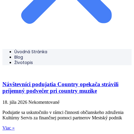
Úvodná Stránka
Blog
Životopis
Návštevníci podujatia Country opekača strávili
príjemný podvečer pri country muzike
18. júla 2026
Nekomentované
Podujatie sa uskutočnilo v rámci činnosti občianskeho združenia
Kultúrny Servis za finančnej pomoci partnerov Mestský podnik
Viac »