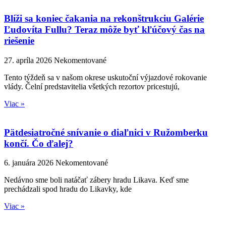
Blíži sa koniec čakania na rekonštrukciu Galérie
Ľudovíta Fullu? Teraz môže byť kľúčový čas na
riešenie
27. apríla 2026
Nekomentované
Tento týždeň sa v našom okrese uskutoční výjazdové rokovanie
vlády. Čelní predstavitelia všetkých rezortov pricestujú,
Viac »
Pätdesiatročné snívanie o diaľnici v Ružomberku
končí. Čo ďalej?
6. januára 2026
Nekomentované
Nedávno sme boli natáčať zábery hradu Likava. Keď sme
prechádzali spod hradu do Likavky, kde
Viac »